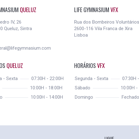
YMNASIUM
QUELUZ
LIFE GYMNASIUM
VFX
edro IV, 26
Rua dos Bombeiros Voluntários
0 Queluz, Sintra
2600-116 Vila Franca de Xira
Lisboa
eral@lifegymnasium.com
IOS
QUELUZ
HORÁRIOS
VFX
a - Sexta
07:30H - 22:00H
Segunda - Sexta
07:30H -
o
10:00H - 18:00H
Sábado
10:00H -
go
10:00H - 14:00H
Domingo
Fechad
LIGUE