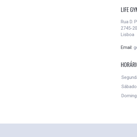
LIFE G
Rua D. P
2745-20
Lisboa
Email:
g
HORÁR
Segund
Sábad
Domin