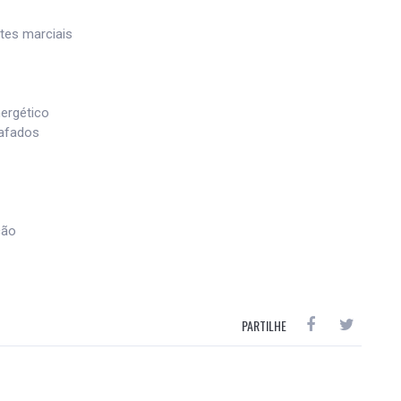
tes marciais
ergético
rafados
ção
PARTILHE