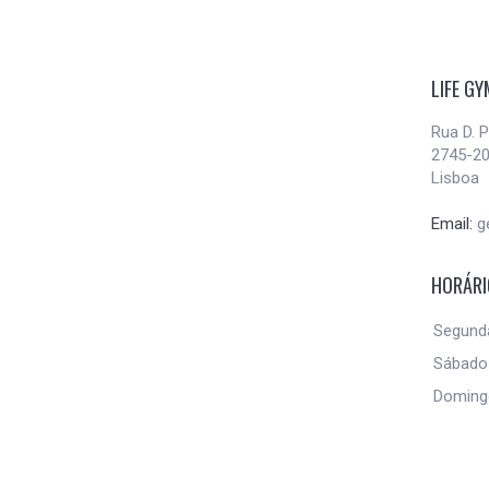
LIFE G
Rua D. P
2745-20
Lisboa
Email:
g
HORÁR
Segund
Sábad
Domin