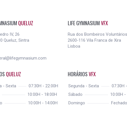
YMNASIUM
QUELUZ
LIFE GYMNASIUM
VFX
edro IV, 26
Rua dos Bombeiros Voluntários
0 Queluz, Sintra
2600-116 Vila Franca de Xira
Lisboa
eral@lifegymnasium.com
IOS
QUELUZ
HORÁRIOS
VFX
a - Sexta
07:30H - 22:00H
Segunda - Sexta
07:30H -
o
10:00H - 18:00H
Sábado
10:00H -
go
10:00H - 14:00H
Domingo
Fechad